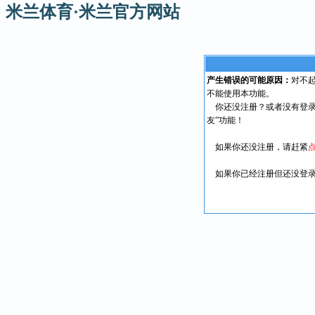
米兰体育·米兰官方网站
产生错误的可能原因：
对不
不能使用本功能。
你还没注册？或者没有登录
友”功能！
如果你还没注册，请赶紧
如果你已经注册但还没登录